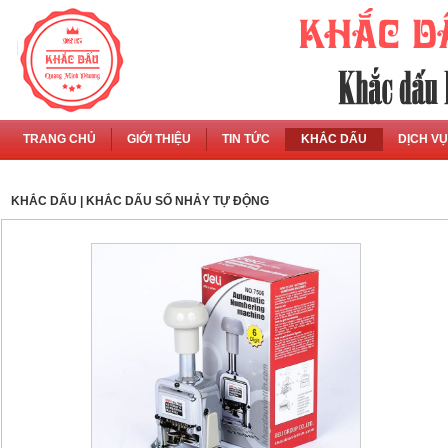
TRANG CHỦ
GIỚI THIỆU
TIN TỨC
KHẮC DẤU
DỊCH VỤ
KHẮC DẤU
| KHẮC DẤU SỐ NHẢY TỰ ĐỘNG