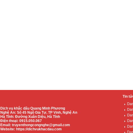
Tin tứ
Dan
Dịch vụ khắc dấu Quang Minh Phương
Dan
Nghệ An: Số 45 Ngô Gia Tự, TP Vinh, Nghệ An
Dan
Hà Tĩnh: Đường Xuân Diệu, Hà Tĩnh
Điện thoại: 0915.050.067
Dan
Email:
truyenthongcongnghe@gmail.com
Dan
Website: https://dichvukhacdau.com
Dan