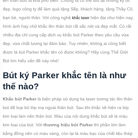
lên thân bútf là khá phổ biến. Chúng ta có thể lưu lại những ký ức
đẹp, logo công ty để làm quà tặng Sếp, khách hàng, tặng Thầy Cô,
bạn bè, người thân. Với công nghệ
hiện đại như hiện nay,
khắc laser
hình ảnh hay chữ khắc lên thân bút rất sắc nét và đẹp mắt. Có rất
nhiều địa chỉ cung cấp dịch vụ khắc bút Parker theo yêu cầu vừa
đẹp, vừa chất lượng lại đảm bảo. Tuy nhiên, không ai cũng biết
được là bút Parker khắc tên có được không? Hãy cùng Thế Giới
Bút tìm hiểu vấn đề này nhé!
Bút ký Parker khắc tên là như
thế nào?
Khắc bút Parker
là biện pháp sử dụng tia laser tương tác lên thân
bút để loại bỏ lớp mạ ngoài thân bút. Sau khi khắc sẽ hiện ra lớp
kim loại làm nên thân bút. Màu của nội dung khắc bút sẽ là màu
kim loại của bút. Với
thương hiệu bút Parker
thì phần lớn làm
bằng đồng nên có màu vàng, còn lại là màu bạc của chất liệu thép