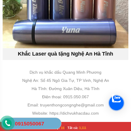
Khắc Laser quà tặng Nghệ An Hà Tĩnh
Dịch vụ khắc dấu Quang Minh Phương
Nghệ An: Số 45 Ngô Gia Tự, TP Vinh, Nghệ An
Hà Tĩnh: Đường Xuân Diệu, Hà Tĩnh
Điện thoại: 0915.050.067
Email:
truyenthongcongnghe@gmail.com
Website: https://dichvukhacdau.com
0915050067
|
Hôm nay:
16
Tất cả:
3,111