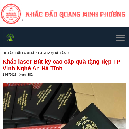
KHẮC DẤU
> KHẮC LASER QUÀ TẶNG
Khắc laser Bút ký cao cấp quà tặng đẹp TP
Vinh Nghệ An Hà Tĩnh
18/5/2026 - Xem: 302