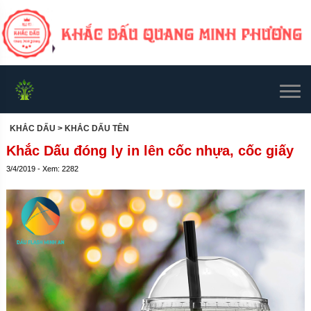
KHẮC DẤU
> KHẮC DẤU TÊN
Khắc Dấu đóng ly in lên cốc nhựa, cốc giấy
3/4/2019 - Xem: 2282