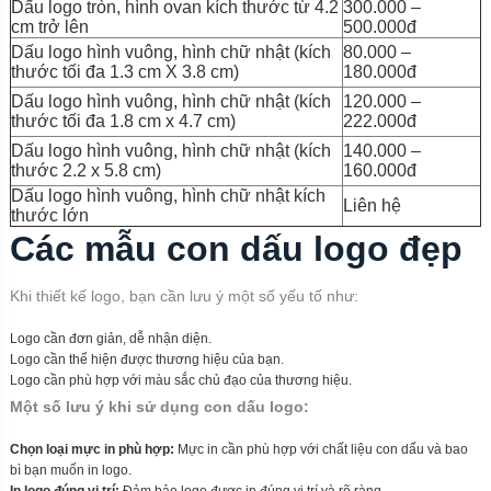
Dấu logo tròn, hình ovan kích thước từ 4.2
300.000 –
cm trở lên
500.000đ
Dấu logo hình vuông, hình chữ nhật (kích
80.000 –
thước tối đa 1.3 cm X 3.8 cm)
180.000đ
Dấu logo hình vuông, hình chữ nhật (kích
120.000 –
thước tối đa 1.8 cm x 4.7 cm)
222.000đ
Dấu logo hình vuông, hình chữ nhật (kích
140.000 –
thước 2.2 x 5.8 cm)
160.000đ
Dấu logo hình vuông, hình chữ nhật kích
Liên hệ
thước lớn
Các mẫu con dấu logo đẹp
Khi thiết kế logo, bạn cần lưu ý một số yếu tố như:
Logo cần đơn giản, dễ nhận diện.
Logo cần thể hiện được thương hiệu của bạn.
Logo cần phù hợp với màu sắc chủ đạo của thương hiệu.
Một số lưu ý khi sử dụng con dấu logo:
Chọn loại mực in phù hợp:
Mực in cần phù hợp với chất liệu con dấu và bao
bì bạn muốn in logo.
In logo đúng vị trí:
Đảm bảo logo được in đúng vị trí và rõ ràng.