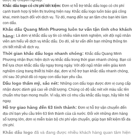
được sự chuyên nghiệp.
Khắc dấu logo có chi phí tiết kiệm:
Đơn vị hỗ trợ khắc dấu logo có chi phí
cạnh tranh hợp lý trên thị trường hiện nay. Khắc dấu logo luôn báo giá công
khai, minh bạch đối với dịch vụ. Từ đó, mang đến sự an tâm cho bạn khi làm
con dấu.
Khắc dấu Quang Minh Phương luôn tư vấn tận tình cho khách
hàng:
Là đơn vị khắc dấu uy tín có nhiều năm kinh nghiệm, với đội ngũ nhân
viên am hiểu về dịch vụ khắc dấu. Do đó, sẽ tư vấn đến bạn những thông tin
chi tiết nhất về dịch vụ.
Thời gian khắc dấu logo nhanh chóng:
Khắc dấu Quang Minh
Phương nhận thực hiện dịch vụ khắc dấu trong thời gian nhanh chóng. Bạn có
thể lựa chọn khắc dấu lấy ngay trong ngày. Với đội ngũ nhân viên giàu kinh
nghiệm cùng trang thiết bị hiện đại, đơn vị hỗ trợ bạn khắc dấu nhanh chóng,
chỉ sau 30 phút đã có ngay con dấu bạn yêu cầu.
Dấu logo thẩm mỹ, sắc nét:
Những con dấu logo được đơn vị cung cấp
nhận được đánh giá cao về chất lượng. Chúng có độ sắc nét với màu sắc lên
chuẩn như bạn mong muốn. Vì vậy, khi có nhu cầu khắc dấu logo, hãy liên hệ
ngay.
Hỗ trợ giao hàng đến 63 tỉnh thành:
Đơn vị hỗ trợ vận chuyển đến
địa chỉ bạn yêu cầu trên 63 tỉnh thành của cả nước. Đối với những đơn hàng
số lượng lớn, đơn vị miễn toàn bộ chi phí vận chuyển, giúp bạn tiết kiệm tối đa
chi phí.
Khắc dấu logo
đã và đang được nhiều khách hàng quan tâm hiện