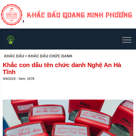
KHẮC DẤU
> KHẮC DẤU CHỨC DANH
Khắc con dấu tên chức danh Nghệ An Hà
Tĩnh
4/4/2019 - Xem: 1678